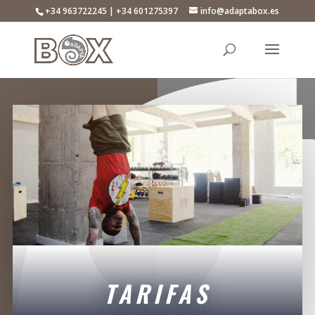
+34 963722245 | +34 601275397
info@adaptabox.es
TARIFAS