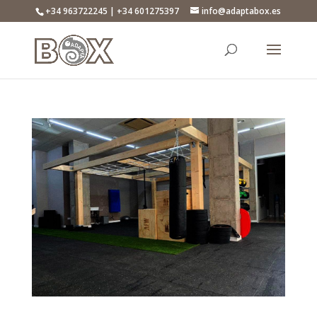
+34 963722245 | +34 601275397
info@adaptabox.es